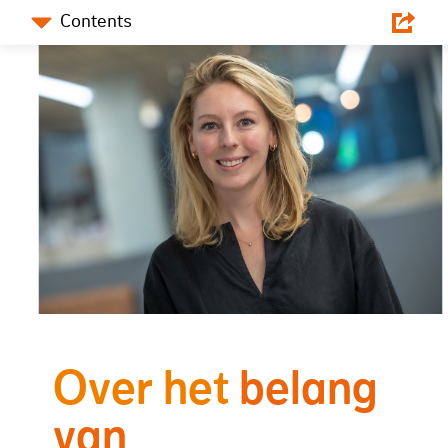
Contents
Deel dit artikel
Facebook
Twitter
LinkedIn
Over
het
belang
van